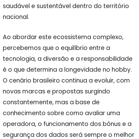
saudável e sustentável dentro do território
nacional.
Ao abordar este ecossistema complexo,
percebemos que o equilíbrio entre a
tecnologia, a diversão e a responsabilidade
é o que determina a longevidade no hobby.
O cenário brasileiro continua a evoluir, com
novas marcas e propostas surgindo
constantemente, mas a base de
conhecimento sobre como avaliar uma
operadora, o funcionamento dos bônus e a
segurança dos dados será sempre o melhor