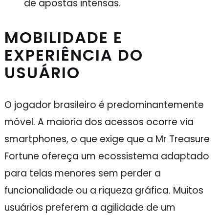
de apostas intensas.
MOBILIDADE E
EXPERIÊNCIA DO
USUÁRIO
O jogador brasileiro é predominantemente
móvel. A maioria dos acessos ocorre via
smartphones, o que exige que a Mr Treasure
Fortune ofereça um ecossistema adaptado
para telas menores sem perder a
funcionalidade ou a riqueza gráfica. Muitos
usuários preferem a agilidade de um