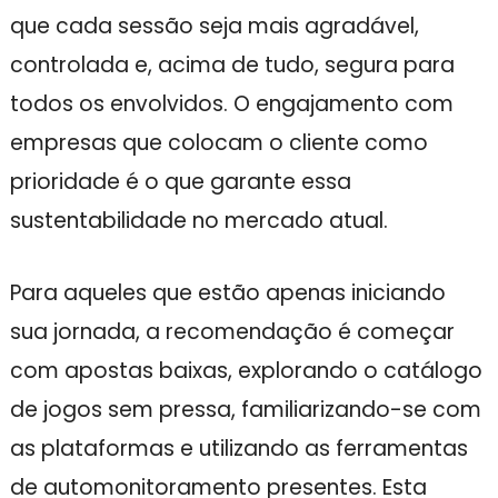
que cada sessão seja mais agradável,
controlada e, acima de tudo, segura para
todos os envolvidos. O engajamento com
empresas que colocam o cliente como
prioridade é o que garante essa
sustentabilidade no mercado atual.
Para aqueles que estão apenas iniciando
sua jornada, a recomendação é começar
com apostas baixas, explorando o catálogo
de jogos sem pressa, familiarizando-se com
as plataformas e utilizando as ferramentas
de automonitoramento presentes. Esta