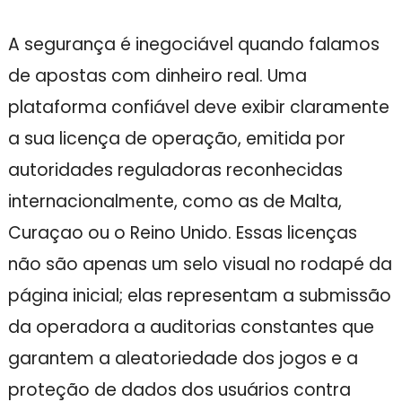
A segurança é inegociável quando falamos
de apostas com dinheiro real. Uma
plataforma confiável deve exibir claramente
a sua licença de operação, emitida por
autoridades reguladoras reconhecidas
internacionalmente, como as de Malta,
Curaçao ou o Reino Unido. Essas licenças
não são apenas um selo visual no rodapé da
página inicial; elas representam a submissão
da operadora a auditorias constantes que
garantem a aleatoriedade dos jogos e a
proteção de dados dos usuários contra