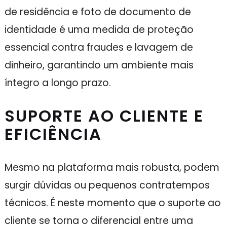
de residência e foto de documento de
identidade é uma medida de proteção
essencial contra fraudes e lavagem de
dinheiro, garantindo um ambiente mais
íntegro a longo prazo.
SUPORTE AO CLIENTE E
EFICIÊNCIA
Mesmo na plataforma mais robusta, podem
surgir dúvidas ou pequenos contratempos
técnicos. É neste momento que o suporte ao
cliente se torna o diferencial entre uma