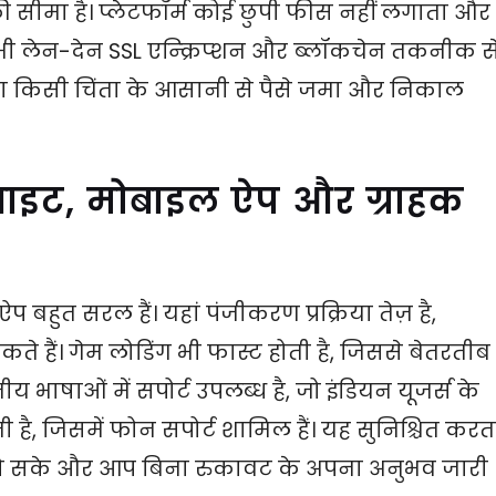
 सीमा है। प्लेटफॉर्म कोई छुपी फीस नहीं लगाता और
। सभी लेन-देन SSL एन्क्रिप्शन और ब्लॉकचेन तकनीक स
बिना किसी चिंता के आसानी से पैसे जमा और निकाल
साइट, मोबाइल ऐप और ग्राहक
हुत सरल हैं। यहां पंजीकरण प्रक्रिया तेज़ है,
े हैं। गेम लोडिंग भी फास्ट होती है, जिससे बेतरतीब
य भाषाओं में सपोर्ट उपलब्ध है, जो इंडियन यूजर्स के
ी है, जिसमें फोन सपोर्ट शामिल हैं। यह सुनिश्चित करत
हो सके और आप बिना रुकावट के अपना अनुभव जारी