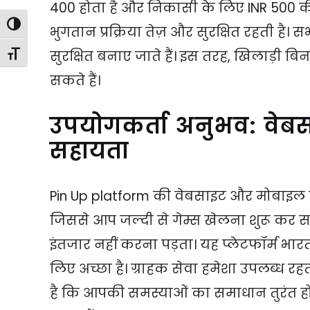
400 होता है और निकासी के लिए INR 500 की
Toggle High Contrast
भुगतान प्रक्रिया तेज़ और सुरक्षित रहती है
सुरक्षित बनाए जाते हैं। इस तरह, खिलाड़ी 
Toggle Font size
सकते हैं।
उपयोगकर्ता अनुभव: वेब
सहायता
Pin Up platform की वेबसाइट और मोबाइल ऐप ब
जिससे आप जल्दी से गेम्स खेलना शुरू कर सकत
इंतजार नहीं करना पड़ता। यह प्लेटफॉर्म भारती
लिए अच्छा है। ग्राहक सेवा हमेशा उपलब्ध रहत
है कि आपकी समस्याओं का समाधान तुरंत 