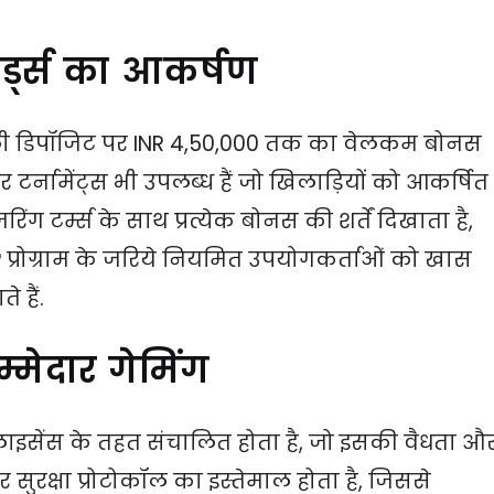
र्ड्स का आकर्षण
हली डिपॉजिट पर INR 4,50,000 तक का वेलकम बोनस
टर्नामेंट्स भी उपलब्ध हैं जो खिलाड़ियों को आकर्षित
रिंग टर्म्स के साथ प्रत्येक बोनस की शर्तें दिखाता है,
IP प्रोग्राम के जरिये नियमित उपयोगकर्ताओं को खास
 हैं.
म्मेदार गेमिंग
लाइसेंस के तहत संचालित होता है, जो इसकी वैधता औ
पर सुरक्षा प्रोटोकॉल का इस्तेमाल होता है, जिससे