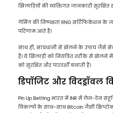
खिलाड़ियों की व्यक्तिगत जानकारी सुरक्षित र
गेमिंग की निष्पक्षता RNG सर्टिफिकेशन के जर
परिणाम आते हैं।
साथ ही, सावधानी से खेलने के उपाय जैसे स
हैं। ये खिलाड़ी को नियंत्रित तरीके से खेलने मे
को सुरक्षित और पारदर्शी बनाती हैं।
डिपॉजिट और विदड्रॉवल व
Pin Up Betting भारत में INR में लेन-देन स
विकल्पों के साथ-साथ Bitcoin जैसी क्रिप्टो