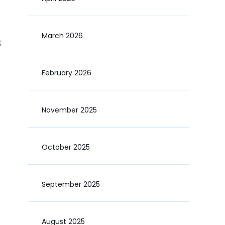
March 2026
क
February 2026
November 2025
October 2025
September 2025
R
August 2025