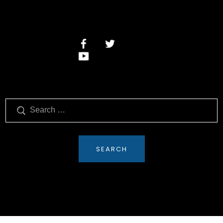
Search