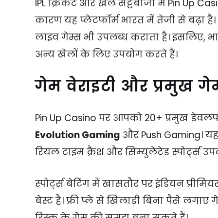
IPL क्रिकेट और खेल सट्टेबाजी में Pin Up Cas
कारण यह प्लेटफॉर्म भारत में तेजी से बढ़ा है
लाइव गेम्स भी उपलब्ध कराता है। इसलिए, 
अन्य खेलों के लिए उपयोग करते हैं।
गेम वेराइटी और प्रमुख गेम
Pin Up Casino पर आपको 20+ प्रमुख डेवलपर्
Evolution Gaming
और Push Gaming। यहाँ 
रियल टाइम क्रैश और सिम्युलेटेड स्पोर्ट्स उपलब
स्पोर्ट्स बेटिंग में खासतौर पर इंडियन प्री
बेस्ट है। फ्री प्ले से खिलाड़ी बिना पैसे लग
रिस्क के गेम की समझ बना सकते हैं।