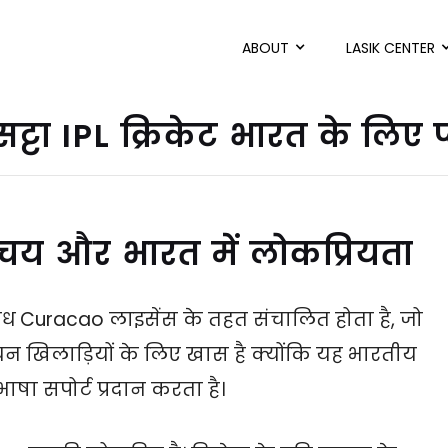
ABOUT
LASIK CENTER
्टा IPL क्रिकेट भारत के लिए प
य और भारत में लोकप्रियता
वैध Curacao लाइसेंस के तहत संचालित होता है, जो
यन खिलाड़ियों के लिए खास है क्योंकि यह भारतीय
ाषा सपोर्ट प्रदान करता है।