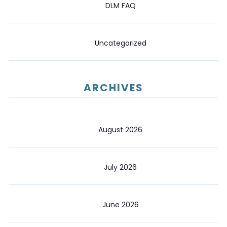
DLM FAQ
Uncategorized
ARCHIVES
August 2026
July 2026
June 2026