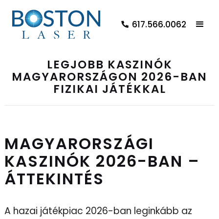
617.566.0062
LEGJOBB KASZINÓK
MAGYARORSZÁGON 2026-BAN
FIZIKAI JÁTÉKKAL
MAGYARORSZÁGI
KASZINÓK 2026-BAN –
ÁTTEKINTÉS
A hazai játékpiac 2026-ban leginkább az