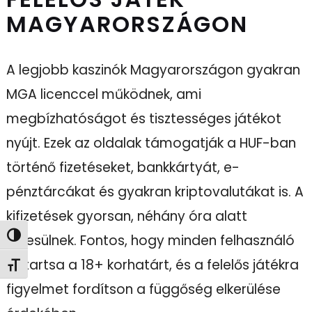
MAGYARORSZÁGON
A legjobb kaszinók Magyarországon gyakran
MGA licenccel működnek, ami
megbízhatóságot és tisztességes játékot
nyújt. Ezek az oldalak támogatják a HUF-ban
történő fizetéseket, bankkártyát, e-
pénztárcákat és gyakran kriptovalutákat is. A
kifizetések gyorsan, néhány óra alatt
Toggle High Contrast
teljesülnek. Fontos, hogy minden felhasználó
betartsa a 18+ korhatárt, és a felelős játékra
Toggle Font size
figyelmet fordítson a függőség elkerülése