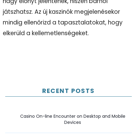
nagy előnyt jelentenek, hiszen bárhol
játszhatsz. Az új kaszinók megjelenésekor
mindig ellenőrizd a tapasztalatokat, hogy
elkerüld a kellemetlenségeket.
RECENT POSTS
Casino On-line Encounter on Desktop and Mobile
Devices