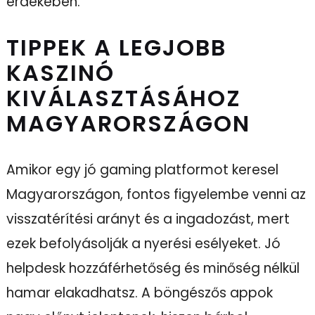
érdekében.
TIPPEK A LEGJOBB
KASZINÓ
KIVÁLASZTÁSÁHOZ
MAGYARORSZÁGON
Amikor egy jó gaming platformot keresel
Magyarországon, fontos figyelembe venni az
visszatérítési arányt és a ingadozást, mert
ezek befolyásolják a nyerési esélyeket. Jó
helpdesk hozzáférhetőség és minőség nélkül
hamar elakadhatsz. A böngészős appok