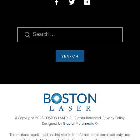
Search
© Copyright 2026 BOSTON LASER. All Rights Reserved. Privacy Policy.
Designed by
Glacial Multimedia
©.
The material contained on this site is for informational purposes only and