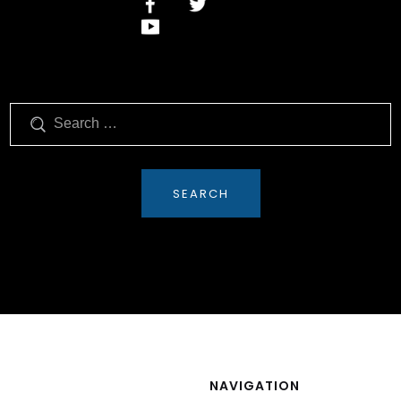
Search
NAVIGATION