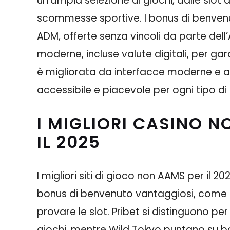
un’ampia selezione di giochi, dalle slot 
scommesse sportive. I bonus di benven
ADM, offerte senza vincoli da parte dell’
moderne, incluse valute digitali, per ga
è migliorata da interfacce moderne e ass
accessibile e piacevole per ogni tipo di
I MIGLIORI CASINO N
IL 2025
I migliori siti di gioco non AAMS per il 
bonus di benvenuto vantaggiosi, come 2
provare le slot. Pribet si distinguono p
giochi, mentre Wild Tokyo puntano su bon