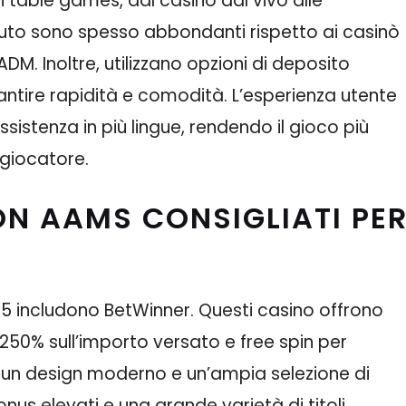
ai table games, dal casino dal vivo alle
uto sono spesso abbondanti rispetto ai casinò
ADM. Inoltre, utilizzano opzioni di deposito
rantire rapidità e comodità. L’esperienza utente
istenza in più lingue, rendendo il gioco più
 giocatore.
ON AAMS CONSIGLIATI PE
2025 includono BetWinner. Questi casino offrono
50% sull’importo versato e free spin per
er un design moderno e un’ampia selezione di
us elevati e una grande varietà di titoli.