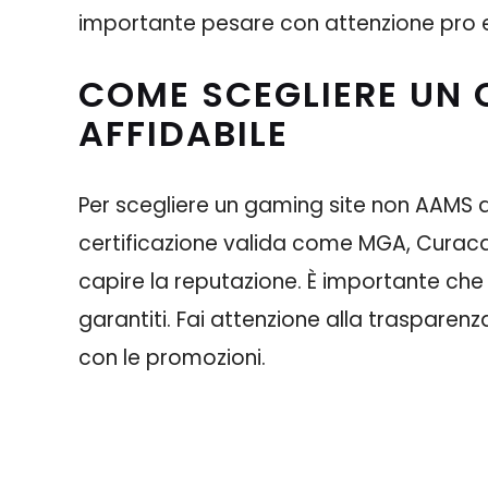
importante pesare con attenzione pro e
COME SCEGLIERE UN
AFFIDABILE
Per scegliere un gaming site non AAMS a
certificazione valida come MGA, Curaca
capire la reputazione. È importante che
garantiti. Fai attenzione alla trasparenz
con le promozioni.