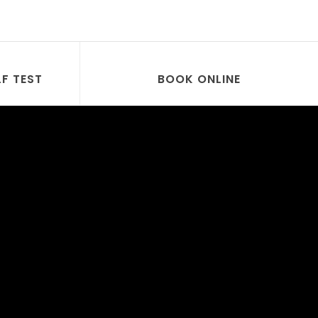
LF TEST
BOOK ONLINE